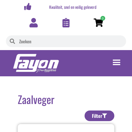
,-
Kwaliteit, snel en veilig geleverd
0
Zaalveger
Filter