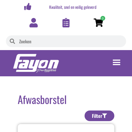
,-
Kwaliteit, snel en veilig geleverd
0
Afwasborstel
Filter