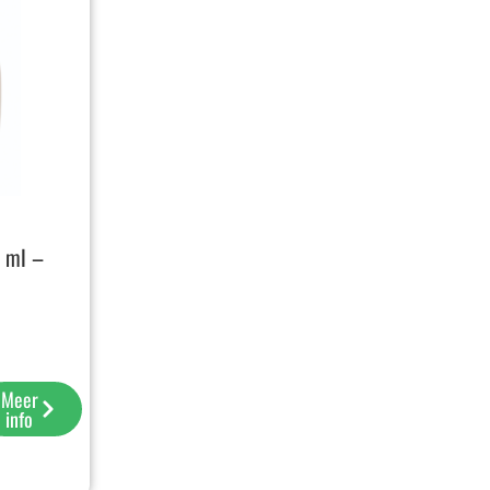
 ml –
Meer
info