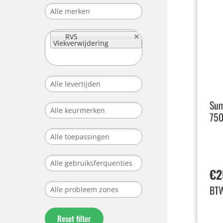
RVS
Vlekverwijdering
Sum
750
€
2
BT