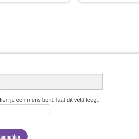
schrijven
euwsbrief
dien je een mens bent, laat dit veld leeg:.
Aanmelden