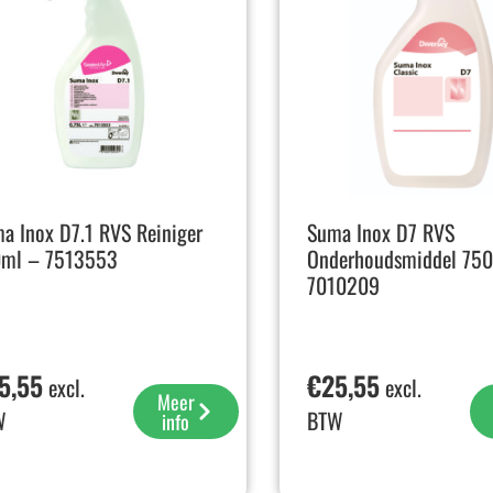
a Inox D7.1 RVS Reiniger
Suma Inox D7 RVS
ml – 7513553
Onderhoudsmiddel 750
7010209
5,55
€
25,55
excl.
excl.
Meer
W
BTW
info