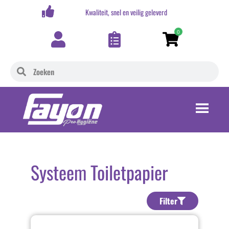
,-
Kwaliteit, snel en veilig geleverd
0
Systeem Toiletpapier
Filter