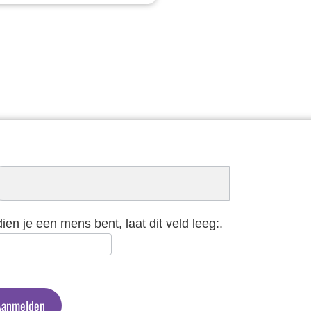
schrijven
euwsbrief
dien je een mens bent, laat dit veld leeg:.
Aanmelden