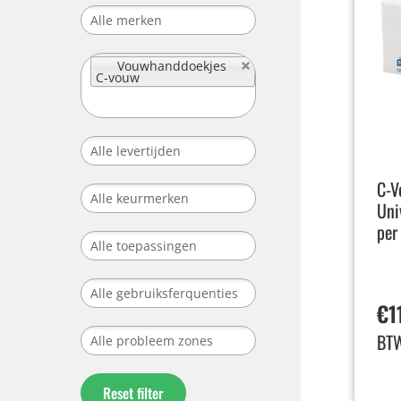
Vouwhanddoekjes
C-vouw
C-V
Uni
per
€
1
BT