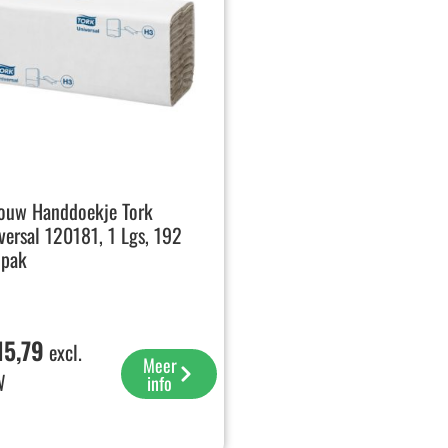
ouw Handdoekje Tork
versal 120181, 1 Lgs, 192
 pak
15,79
excl.
Meer
W
info