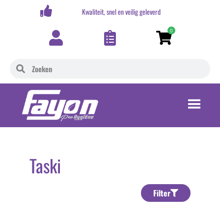
,-
Kwaliteit, snel en veilig geleverd
0
Taski
Filter