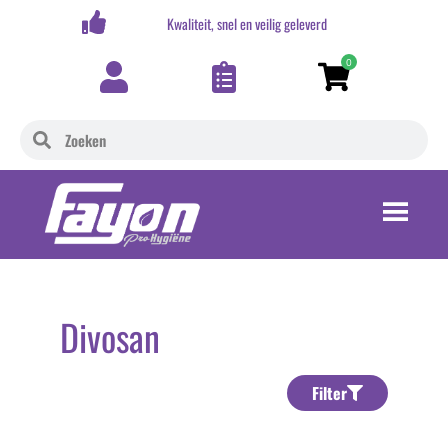
,-
Kwaliteit, snel en veilig geleverd
0
Divosan
Filter