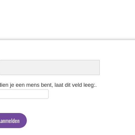
schrijven
euwsbrief
dien je een mens bent, laat dit veld leeg:.
Aanmelden